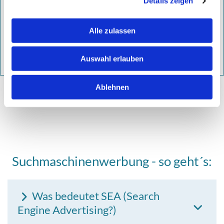
Maßgeschneiderte Kampagnen unserer SEA Experten
Details zeigen
sorgen für maximale Präsenz und einer optimalen
Platzierung.
Alle zulassen
weitere Informationen
Auswahl erlauben
Ablehnen
Jetzt Martin Brödel anrufen
Suchmaschinenwerbung - so geht´s:
Was bedeutet SEA (Search
Engine Advertising?)