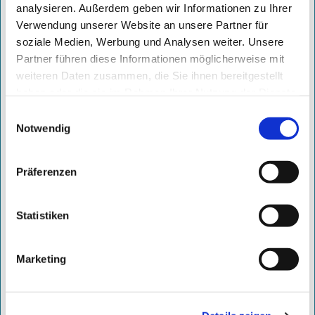
analysieren. Außerdem geben wir Informationen zu Ihrer
Verwendung unserer Website an unsere Partner für
soziale Medien, Werbung und Analysen weiter. Unsere
Partner führen diese Informationen möglicherweise mit
weiteren Daten zusammen, die Sie ihnen bereitgestellt
haben oder die sie im Rahmen Ihrer Nutzung der Dienste
gesammelt haben.
Einwilligungsauswahl
Notwendig
Präferenzen
ab 700,- €
/ Monat
zzgl. 299,– € einmaliges Setup
Statistiken
inkl. Serviceleistung
DAUERHAFTER ERFOLG MIT MAXIMALER
Marketing
SICHTBARKEIT