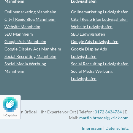
Mannheim
Ludwigshafen
Onlinemarketing
Mannheim
Onlinemarketing
Ludwigshafen
City | Regio Blog
Mannheim
City | Regio Blog
Ludwigshafen
Website
Mannheim
Website
Ludwigshafen
SEO
Mannheim
SEO
Ludwigshafen
Google Ads
Mannheim
Google Ads
Ludwigshafen
Google Display Ads Mannheim
Google Display Ads
Social Recruiting
Mannheim
Ludwigshafen
Social Media Werbung
Social Recruiting
Ludwigshafen
Mannheim
Social Media Werbung
Ludwigshafen
Martin Brödel – Ihr Experte vor Ort | Telefon:
0172 3434734
| E-
hCaptcha
Mail:
martin.broedel@krick.com
Impressum
|
Datenschutz